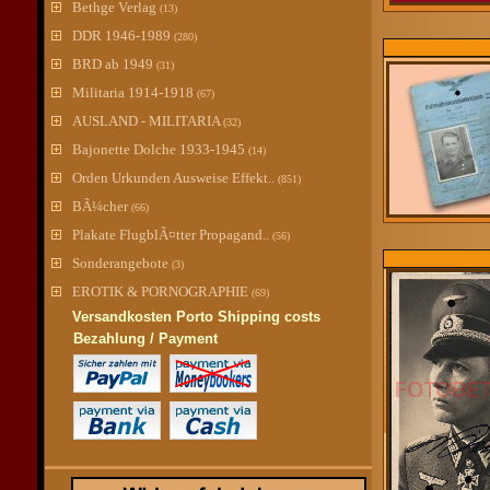
Bethge Verlag
(13)
DDR 1946-1989
(280)
BRD ab 1949
(31)
Militaria 1914-1918
(67)
AUSLAND - MILITARIA
(32)
Bajonette Dolche 1933-1945
(14)
Orden Urkunden Ausweise Effekt..
(851)
BÃ¼cher
(66)
Plakate FlugblÃ¤tter Propagand..
(56)
Sonderangebote
(3)
EROTIK & PORNOGRAPHIE
(69)
Versandkosten Porto Shipping costs
Bezahlung / Payment