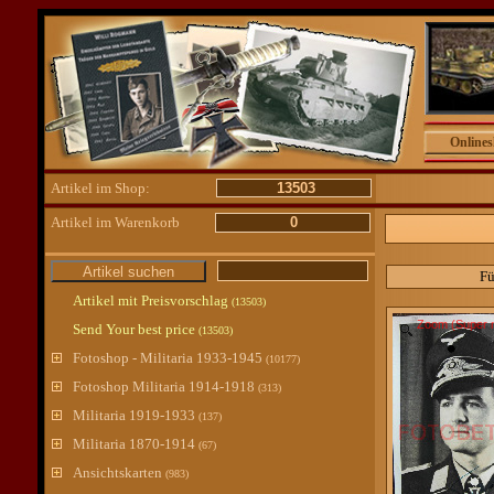
Online
Artikel im Shop:
13503
Artikel im Warenkorb
0
Fü
Artikel mit Preisvorschlag
(13503)
Zoom (Super 
Send Your best price
(13503)
Fotoshop - Militaria 1933-1945
(10177)
Fotoshop Militaria 1914-1918
(313)
Militaria 1919-1933
(137)
Militaria 1870-1914
(67)
Ansichtskarten
(983)