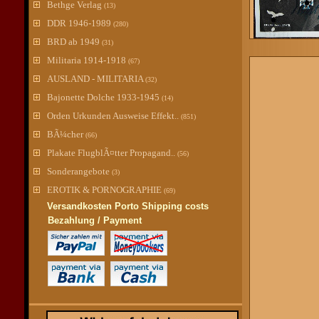
Bethge Verlag
(13)
DDR 1946-1989
(280)
BRD ab 1949
(31)
Militaria 1914-1918
(67)
AUSLAND - MILITARIA
(32)
Bajonette Dolche 1933-1945
(14)
Orden Urkunden Ausweise Effekt..
(851)
BÃ¼cher
(66)
Plakate FlugblÃ¤tter Propagand..
(56)
Sonderangebote
(3)
EROTIK & PORNOGRAPHIE
(69)
Versandkosten Porto Shipping costs
Bezahlung / Payment