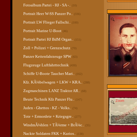
Fotoalbum Partei - HJ - SA -..
(10)
Portrait Heer W-SS Panzer Po..
(336)
Login for Sup
Portrait LW Flieger Fallschi..
(100)
Portrait Marine U-Boot
(46)
Portrait Partei HJ BdM Organ..
(151)
Zoll + Polizei + Grenzschutz
(70)
Panzer Kettenfahrzeuge SPW
(63)
Flugzeuge Luftfahrttechnik
(430)
Schiffe U-Boote Taucher Mari..
(162)
Kfz. KÃ¼belwagen + LKW + KRA..
(288)
Zugmaschinen LANZ Traktor AR..
(68)
Beute Technik Kfz Panzer Flu..
(147)
Zoom
Juden - Ghettos - KZ - Volks..
(74)
Tote + Ermordete + Kriegsgre..
(277)
WindmÃ¼hlen + TÃ¼rme + BrÃ¼c..
(35)
Nackte Soldaten FKK + Kurios..
(138)