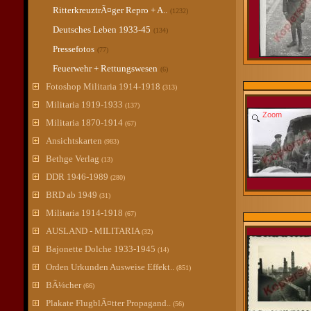
RitterkreuztrÃ¤ger Repro + A..
(1232)
Deutsches Leben 1933-45
(134)
Pressefotos
(77)
Feuerwehr + Rettungswesen
(6)
Fotoshop Militaria 1914-1918
(313)
Militaria 1919-1933
(137)
Zoom
Militaria 1870-1914
(67)
Ansichtskarten
(983)
Bethge Verlag
(13)
DDR 1946-1989
(280)
BRD ab 1949
(31)
Militaria 1914-1918
(67)
AUSLAND - MILITARIA
(32)
Bajonette Dolche 1933-1945
(14)
Orden Urkunden Ausweise Effekt..
(851)
BÃ¼cher
(66)
Plakate FlugblÃ¤tter Propagand..
(56)