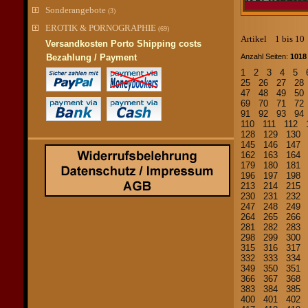
Sonderangebote
(3)
EROTIK & PORNOGRAPHIE
(69)
Artikel 1 bis 1
Versandkosten Porto Shipping costs
Bezahlung / Payment
Anzahl Seiten:
1018
1
2
3
4
5
25
26
27
2
47
48
49
5
69
70
71
7
91
92
93
9
110
111
112
128
129
130
145
146
147
162
163
164
179
180
181
196
197
198
213
214
215
230
231
232
247
248
249
264
265
266
281
282
283
298
299
300
315
316
317
332
333
334
349
350
351
366
367
368
383
384
385
400
401
402