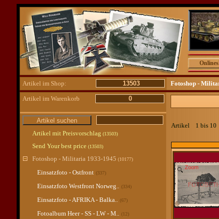
Online
Artikel im Shop:
13503
Fotoshop - Milit
Artikel im Warenkorb
0
Artikel 1 bis 1
Artikel mit Preisvorschlag
(13503)
Send Your best price
(13503)
Fotoshop - Militaria 1933-1945
(10177)
Zoom
Einsatzfoto - Ostfront
(337)
Einsatzfoto Westfront Norweg..
(334)
Einsatzfoto - AFRIKA - Balka..
(67)
Fotoalbum Heer - SS - LW - M..
(12)