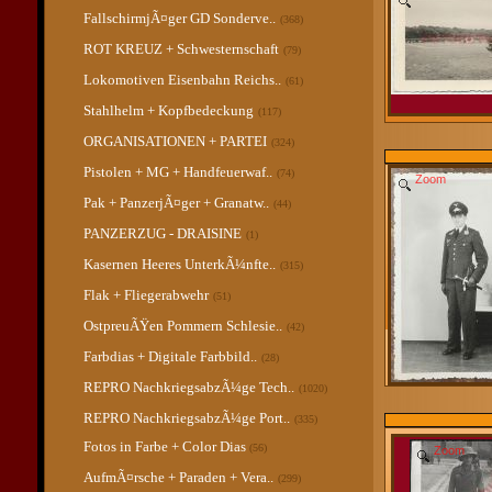
FallschirmjÃ¤ger GD Sonderve..
(368)
ROT KREUZ + Schwesternschaft
(79)
Lokomotiven Eisenbahn Reichs..
(61)
Stahlhelm + Kopfbedeckung
(117)
ORGANISATIONEN + PARTEI
(324)
Pistolen + MG + Handfeuerwaf..
(74)
Zoom
Pak + PanzerjÃ¤ger + Granatw..
(44)
PANZERZUG - DRAISINE
(1)
Kasernen Heeres UnterkÃ¼nfte..
(315)
Flak + Fliegerabwehr
(51)
OstpreuÃŸen Pommern Schlesie..
(42)
Farbdias + Digitale Farbbild..
(28)
REPRO NachkriegsabzÃ¼ge Tech..
(1020)
REPRO NachkriegsabzÃ¼ge Port..
(335)
Fotos in Farbe + Color Dias
(56)
Zoom
AufmÃ¤rsche + Paraden + Vera..
(299)