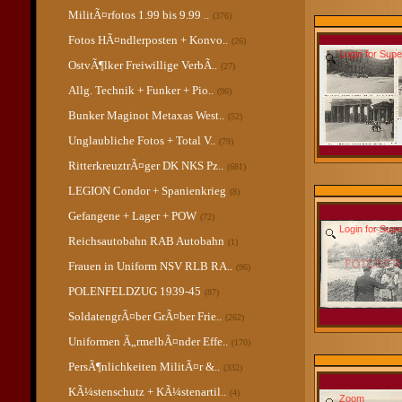
MilitÃ¤rfotos 1.99 bis 9.99 ..
(376)
Fotos HÃ¤ndlerposten + Konvo..
(26)
Login for Sup
OstvÃ¶lker Freiwillige VerbÃ..
(27)
Allg. Technik + Funker + Pio..
(96)
Bunker Maginot Metaxas West..
(52)
Unglaubliche Fotos + Total V..
(79)
RitterkreuztrÃ¤ger DK NKS Pz..
(681)
LEGION Condor + Spanienkrieg
(8)
Gefangene + Lager + POW
(72)
Login for Sup
Reichsautobahn RAB Autobahn
(1)
Frauen in Uniform NSV RLB RA..
(96)
POLENFELDZUG 1939-45
(87)
SoldatengrÃ¤ber GrÃ¤ber Frie..
(262)
Uniformen Ã„rmelbÃ¤nder Effe..
(170)
PersÃ¶nlichkeiten MilitÃ¤r &..
(332)
KÃ¼stenschutz + KÃ¼stenartil..
(4)
Zoom