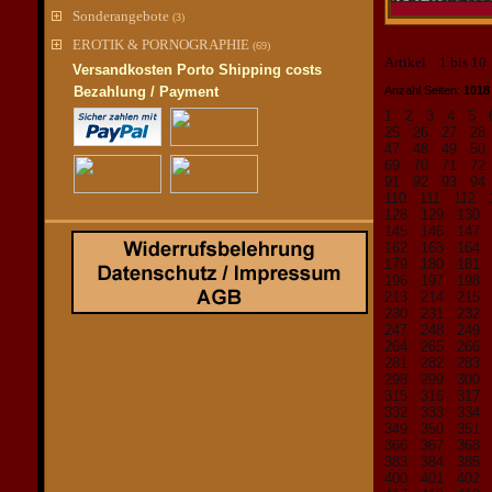
Sonderangebote
(3)
EROTIK & PORNOGRAPHIE
(69)
Artikel 1 bis 1
Versandkosten Porto Shipping costs
Bezahlung / Payment
Anzahl Seiten:
1018
1
2
3
4
5
25
26
27
2
47
48
49
5
69
70
71
7
91
92
93
9
110
111
112
128
129
130
145
146
147
162
163
164
179
180
181
196
197
198
213
214
215
230
231
232
247
248
249
264
265
266
281
282
283
298
299
300
315
316
317
332
333
334
349
350
351
366
367
368
383
384
385
400
401
402