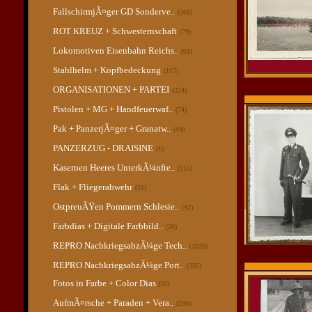
FallschirmjÃ¤ger GD Sonderve..
(368)
ROT KREUZ + Schwesternschaft
(79)
Lokomotiven Eisenbahn Reichs..
(61)
Stahlhelm + Kopfbedeckung
(117)
ORGANISATIONEN + PARTEI
(324)
Pistolen + MG + Handfeuerwaf..
(74)
Pak + PanzerjÃ¤ger + Granatw..
(44)
PANZERZUG - DRAISINE
(1)
Kasernen Heeres UnterkÃ¼nfte..
(315)
Flak + Fliegerabwehr
(51)
OstpreuÃŸen Pommern Schlesie..
(42)
Farbdias + Digitale Farbbild..
(28)
REPRO NachkriegsabzÃ¼ge Tech..
(1020)
REPRO NachkriegsabzÃ¼ge Port..
(335)
Fotos in Farbe + Color Dias
(56)
AufmÃ¤rsche + Paraden + Vera..
(299)