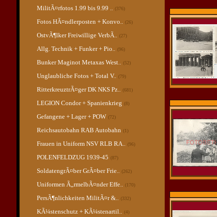
MilitÃ¤rfotos 1.99 bis 9.99 ..
(376)
Fotos HÃ¤ndlerposten + Konvo..
(26)
OstvÃ¶lker Freiwillige VerbÃ..
(27)
Allg. Technik + Funker + Pio..
(96)
Bunker Maginot Metaxas West..
(52)
Unglaubliche Fotos + Total V..
(79)
RitterkreuztrÃ¤ger DK NKS Pz..
(681)
LEGION Condor + Spanienkrieg
(8)
Gefangene + Lager + POW
(72)
Reichsautobahn RAB Autobahn
(1)
Frauen in Uniform NSV RLB RA..
(96)
POLENFELDZUG 1939-45
(87)
SoldatengrÃ¤ber GrÃ¤ber Frie..
(262)
Uniformen Ã„rmelbÃ¤nder Effe..
(170)
PersÃ¶nlichkeiten MilitÃ¤r &..
(332)
KÃ¼stenschutz + KÃ¼stenartil..
(4)