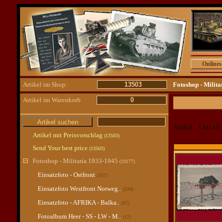
Online
Artikel im Shop:
13503
Fotoshop - Milit
Artikel im Warenkorb
0
Artikel 1 bis 1
Artikel mit Preisvorschlag
(13503)
Send Your best price
(13503)
Fotoshop - Militaria 1933-1945
(10177)
Einsatzfoto - Ostfront
(337)
Einsatzfoto Westfront Norweg..
(334)
Einsatzfoto - AFRIKA - Balka..
(67)
Fotoalbum Heer - SS - LW - M..
(12)