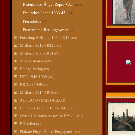
RitterkreuztrÃ¤ger Repro + A..
(1232)
Deutsches Leben 1933-45
(134)
Pressefotos
(77)
Feuerwehr + Rettungswesen
(6)
Fotoshop Militaria 1914-1918
(313)
Militaria 1919-1933
(137)
Militaria 1870-1914
(67)
Ansichtskarten
(983)
Bethge Verlag
(13)
DDR 1946-1989
(280)
BRD ab 1949
(31)
Militaria 1914-1918
(67)
AUSLAND - MILITARIA
(32)
Bajonette Dolche 1933-1945
(14)
Orden Urkunden Ausweise Effekt..
(851)
BÃ¼cher
(66)
Plakate FlugblÃ¤tter Propagand..
(56)