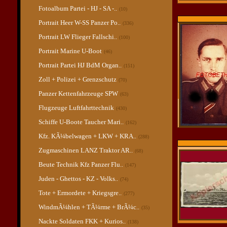
Fotoalbum Partei - HJ - SA -..
(10)
Portrait Heer W-SS Panzer Po..
(336)
Portrait LW Flieger Fallschi..
(100)
Portrait Marine U-Boot
(46)
Portrait Partei HJ BdM Organ..
(151)
Zoll + Polizei + Grenzschutz
(70)
Panzer Kettenfahrzeuge SPW
(63)
Flugzeuge Luftfahrttechnik
(430)
Schiffe U-Boote Taucher Mari..
(162)
Kfz. KÃ¼belwagen + LKW + KRA..
(288)
Zugmaschinen LANZ Traktor AR..
(68)
Beute Technik Kfz Panzer Flu..
(147)
Juden - Ghettos - KZ - Volks..
(74)
Tote + Ermordete + Kriegsgre..
(277)
WindmÃ¼hlen + TÃ¼rme + BrÃ¼c..
(35)
Nackte Soldaten FKK + Kurios..
(138)