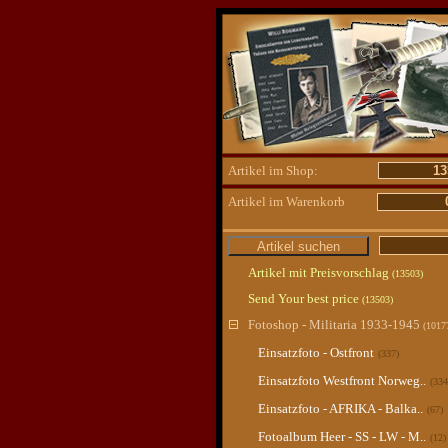
Artikel im Shop:
13
Artikel im Warenkorb
Artikel mit Preisvorschlag
(13503)
Send Your best price
(13503)
Fotoshop - Militaria 1933-1945
(1017
Einsatzfoto - Ostfront
(337)
Einsatzfoto Westfront Norweg..
(334
Einsatzfoto - AFRIKA - Balka..
(67)
Fotoalbum Heer - SS - LW - M..
(12)