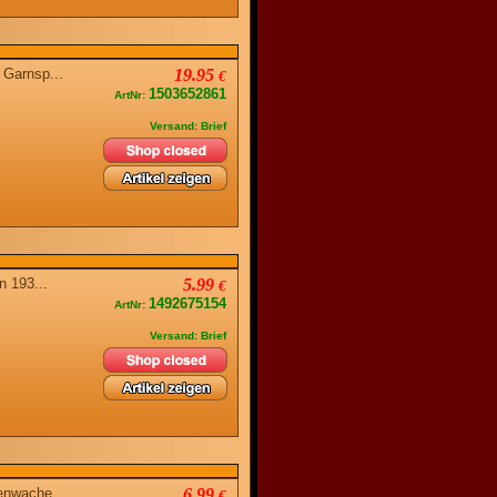
k Garnsp...
19.95
€
1503652861
ArtNr:
Versand: Brief
ln 193...
5.99
€
1492675154
ArtNr:
Versand: Brief
renwache
6.99
€