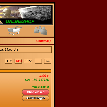
Onlineshop
a. 14.oo Uhr
4.99
€
1561717726
ArtNr:
Versand: Brief