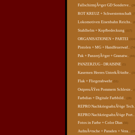
FallschirmjÃ¤ger GD Sonderve..
(3
ROT KREUZ + Schwesternschaft
(7
Lokomotiven Eisenbahn Reichs..
(
Stahlhelm + Kopfbedeckung
(117)
ORGANISATIONEN + PARTEI
(324
Pistolen + MG + Handfeuerwaf..
(74
Pak + PanzerjÃ¤ger + Granatw..
(44)
PANZERZUG - DRAISINE
(1)
Kasernen Heeres UnterkÃ¼nfte..
(3
Flak + Fliegerabwehr
(51)
OstpreuÃŸen Pommern Schlesie..
(
Farbdias + Digitale Farbbild..
(28)
REPRO NachkriegsabzÃ¼ge Tech.
REPRO NachkriegsabzÃ¼ge Port..
Fotos in Farbe + Color Dias
(56)
AufmÃ¤rsche + Paraden + Vera..
(29