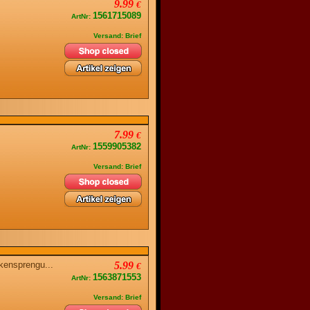
9.99
€
1561715089
ArtNr:
Versand: Brief
7.99
€
1559905382
ArtNr:
Versand: Brief
ensprengu...
5.99
€
1563871553
ArtNr:
Versand: Brief