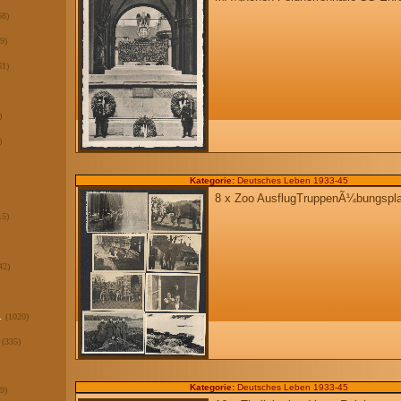
68)
9)
61)
)
)
Kategorie:
Deutsches Leben 1933-45
8 x Zoo AusflugTruppenÃ¼bungspl
15)
42)
.
(1020)
(335)
Kategorie:
Deutsches Leben 1933-45
9)