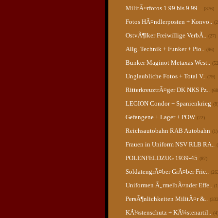
MilitÃ¤rfotos 1.99 bis 9.99 ..
(376)
Fotos HÃ¤ndlerposten + Konvo..
(2
OstvÃ¶lker Freiwillige VerbÃ..
(27)
Allg. Technik + Funker + Pio..
(96)
Bunker Maginot Metaxas West..
(52
Unglaubliche Fotos + Total V..
(79)
RitterkreuztrÃ¤ger DK NKS Pz..
(68
LEGION Condor + Spanienkrieg
(8
Gefangene + Lager + POW
(72)
Reichsautobahn RAB Autobahn
(1)
Frauen in Uniform NSV RLB RA..
POLENFELDZUG 1939-45
(87)
SoldatengrÃ¤ber GrÃ¤ber Frie..
(26
Uniformen Ã„rmelbÃ¤nder Effe..
(
PersÃ¶nlichkeiten MilitÃ¤r &..
(332
KÃ¼stenschutz + KÃ¼stenartil..
(4