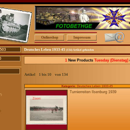
Onlineshop
Impressum
503
Deutsches Leben 1933-45
(134) Artikel gefunden
0
1
New Products
Tuesday
(Dienstag)
c
Artikel 1 bis 10 von 134
Kategorie:
Deutsches Leben 1933-45
Turnierreiten Ilsenburg 1939
7)
Zoom
)