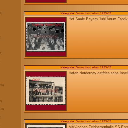
6)
Kategorie:
Deutsches Leben 1933-45
Hof Saale Bayern JubilÃ¤um Fabri
Login for SuperZoom
)
1)
)
Kategorie:
Deutsches Leben 1933-45
Hafen Norderney ostfriesische Inse
Zoom
(96)
2)
170)
)
Kategorie:
Deutsches Leben 1933-45
)
MÃ¼nchen Feldherrenhalle SS Eh