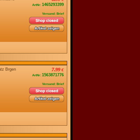
1465293399
ArtNr:
Versand: Brief
atz Brgen
7.99
€
1563871776
ArtNr:
Versand: Brief