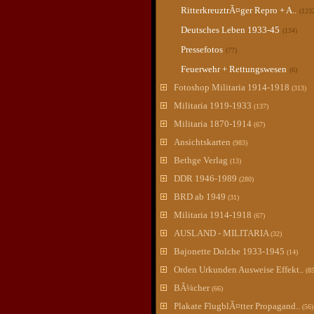
RitterkreuztrÃ¤ger Repro + A..
(123
Deutsches Leben 1933-45
(134)
Pressefotos
(77)
Feuerwehr + Rettungswesen
(6)
Fotoshop Militaria 1914-1918
(313)
Militaria 1919-1933
(137)
Militaria 1870-1914
(67)
Ansichtskarten
(983)
Bethge Verlag
(13)
DDR 1946-1989
(280)
BRD ab 1949
(31)
Militaria 1914-1918
(67)
AUSLAND - MILITARIA
(32)
Bajonette Dolche 1933-1945
(14)
Orden Urkunden Ausweise Effekt..
(8
BÃ¼cher
(66)
Plakate FlugblÃ¤tter Propagand..
(56)