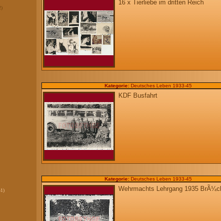
16 x Tierliebe im dritten Reich
2)
Kategorie:
Deutsches Leben 1933-45
KDF Busfahrt
Kategorie:
Deutsches Leben 1933-45
Wehrmachts Lehrgang 1935 BrÃ¼ck
51)