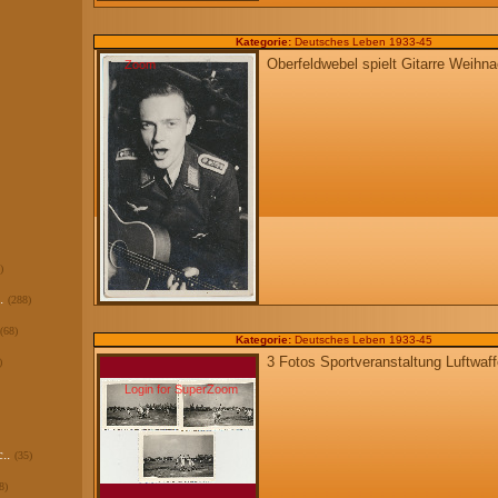
Kategorie:
Deutsches Leben 1933-45
Oberfeldwebel spielt Gitarre Weihn
Zoom
)
.
(288)
(68)
Kategorie:
Deutsches Leben 1933-45
3 Fotos Sportveranstaltung Luftwaff
)
Login for SuperZoom
..
(35)
8)