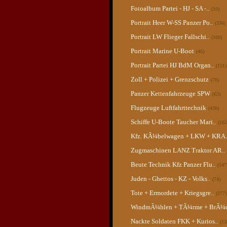
Fotoalbum Partei - HJ - SA -..
(10)
Portrait Heer W-SS Panzer Po..
(336)
Portrait LW Flieger Fallschi..
(100)
Portrait Marine U-Boot
(46)
Portrait Partei HJ BdM Organ..
(151)
Zoll + Polizei + Grenzschutz
(70)
Panzer Kettenfahrzeuge SPW
(63)
Flugzeuge Luftfahrttechnik
(430)
Schiffe U-Boote Taucher Mari..
(162
Kfz. KÃ¼belwagen + LKW + KRA.
Zugmaschinen LANZ Traktor AR..
Beute Technik Kfz Panzer Flu..
(147
Juden - Ghettos - KZ - Volks..
(74)
Tote + Ermordete + Kriegsgre..
(277)
WindmÃ¼hlen + TÃ¼rme + BrÃ¼c
Nackte Soldaten FKK + Kurios..
(13