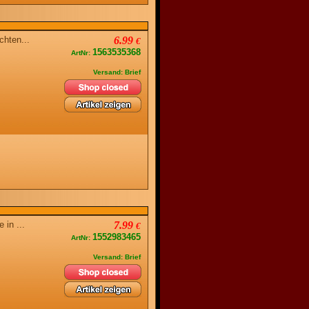
achten...
6.99
€
1563535368
ArtNr:
Versand: Brief
e in ...
7.99
€
1552983465
ArtNr:
Versand: Brief