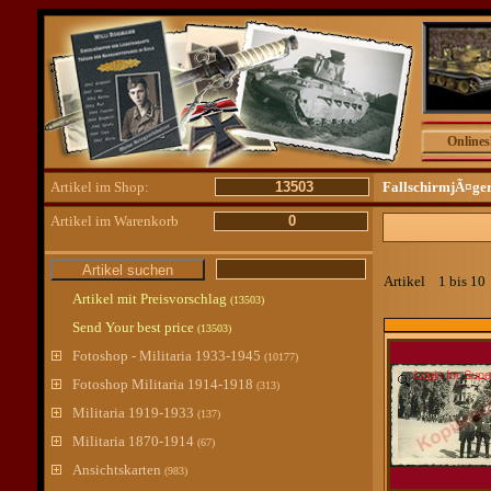
Online
Artikel im Shop:
13503
FallschirmjÃ¤ge
Artikel im Warenkorb
0
Artikel 1 bis 1
Artikel mit Preisvorschlag
(13503)
Send Your best price
(13503)
Fotoshop - Militaria 1933-1945
(10177)
Login for Sup
Fotoshop Militaria 1914-1918
(313)
Militaria 1919-1933
(137)
Militaria 1870-1914
(67)
Ansichtskarten
(983)