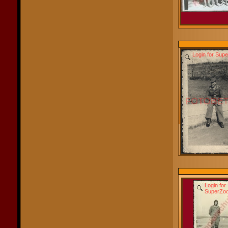
Login for Sup
Login for
SuperZo