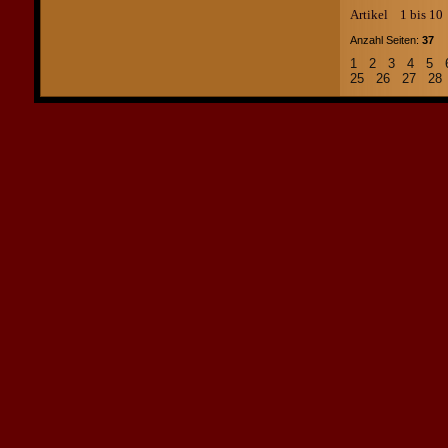
Artikel 1 bis 1
Anzahl Seiten:
37
Ar
1
2
3
4
5
25
26
27
2