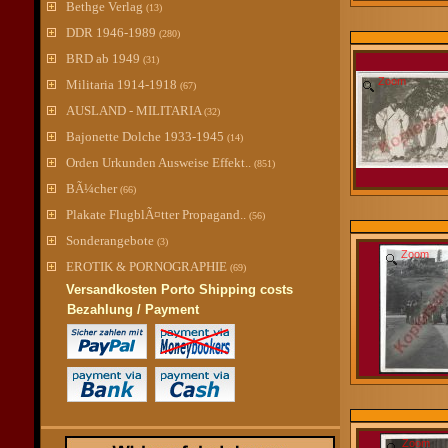
Bethge Verlag
(13)
DDR 1946-1989
(280)
BRD ab 1949
(31)
Zoom
Militaria 1914-1918
(67)
AUSLAND - MILITARIA
(32)
Bajonette Dolche 1933-1945
(14)
Orden Urkunden Ausweise Effekt..
(851)
BÃ¼cher
(66)
Plakate FlugblÃ¤tter Propagand..
(56)
Sonderangebote
(3)
Zoom
EROTIK & PORNOGRAPHIE
(69)
Versandkosten Porto Shipping costs
Bezahlung / Payment
Zoom