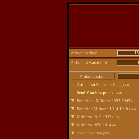
Artikel im Shop:
13
Artikel im Warenkorb
Artikel mit Preisvorschlag
(13503)
Send Your best price
(13503)
Fotoshop - Militaria 1933-1945
(1017
Fotoshop Militaria 1914-1918
(313)
Militaria 1919-1933
(137)
Militaria 1870-1914
(67)
Ansichtskarten
(983)