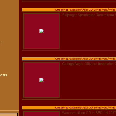
Kategorie:
FallschirmjÃ¤ger GD SonderverbÃ¤nde
SkijÃ¤ger SpÃ¤htrupp Tarnuniform
51)
Kategorie:
FallschirmjÃ¤ger GD SonderverbÃ¤nde
GebirgsjÃ¤ger Offiziere Inspektion
costs
Kategorie:
FallschirmjÃ¤ger GD SonderverbÃ¤nde
Wachbattaillion GD in BERLIN 19