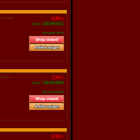
 Schneet...
9.99
€
1382441421
ArtNr:
Versand: Brief
 GelÃ¤...
7.99
€
1383914605
ArtNr:
Versand: Brief
37
9.99
€