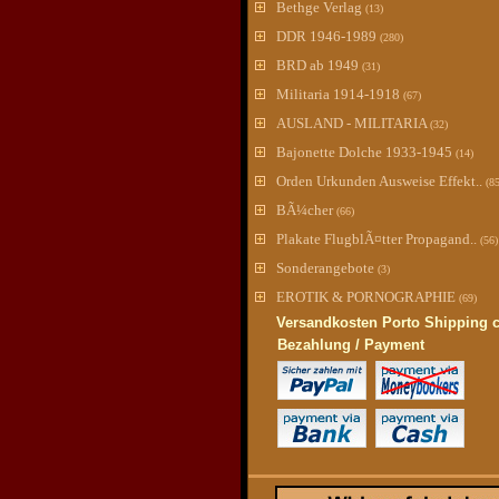
Bethge Verlag
(13)
DDR 1946-1989
(280)
BRD ab 1949
(31)
Militaria 1914-1918
(67)
AUSLAND - MILITARIA
(32)
Bajonette Dolche 1933-1945
(14)
Orden Urkunden Ausweise Effekt..
(8
BÃ¼cher
(66)
Plakate FlugblÃ¤tter Propagand..
(56)
Sonderangebote
(3)
EROTIK & PORNOGRAPHIE
(69)
Versandkosten Porto Shipping 
Bezahlung / Payment