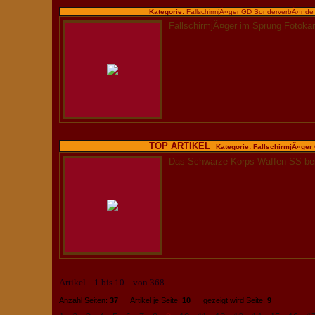
Kategorie:
FallschirmjÃ¤ger GD SonderverbÃ¤nde
FallschirmjÃ¤ger im Sprung Fotok
TOP ARTIKEL
Kategorie:
FallschirmjÃ¤ger
Das Schwarze Korps Waffen SS be
Artikel 1 bis 10 von 368
Anzahl Seiten:
37
Artikel je Seite:
10
gezeigt wird Seite:
9