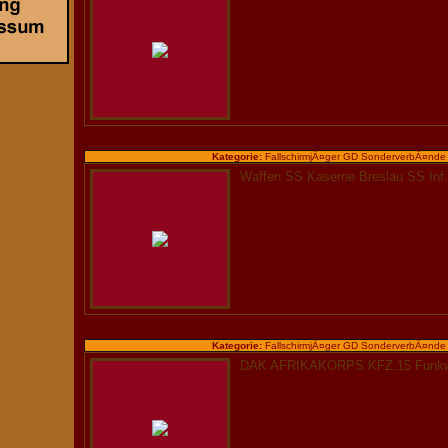
Kategorie:
FallschirmjÃ¤ger GD SonderverbÃ¤nde
Waffen SS Kaserne Breslau SS Inf.
Kategorie:
FallschirmjÃ¤ger GD SonderverbÃ¤nde
DAK AFRIKAKORPS KFZ.15 Funkwa