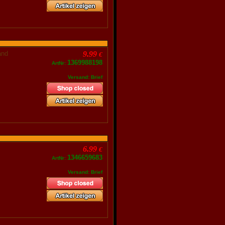
band
9.99
€
1369988198
ArtNr:
Versand: Brief
6.99
€
1346659683
ArtNr:
Versand: Brief