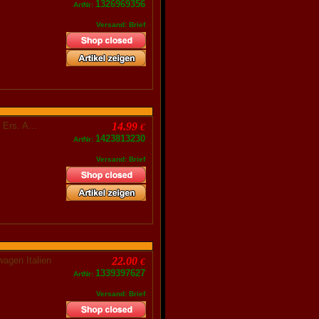
1326969356
ArtNr:
Versand: Brief
 Ers. A...
14.99
€
1423813230
ArtNr:
Versand: Brief
gen Italien
22.00
€
1339397627
ArtNr:
Versand: Brief