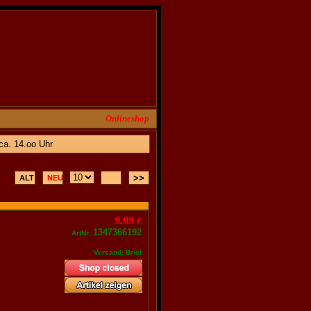
Onlineshop
a. 14.oo Uhr
9.99
€
1347366192
ArtNr:
Versand: Brief