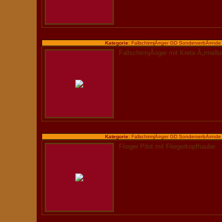
Kategorie:
FallschirmjÃ¤ger GD SonderverbÃ¤nde
FallschirmjÃ¤ger mit Kreta Ã„rmel
Kategorie:
FallschirmjÃ¤ger GD SonderverbÃ¤nde
Flieger Pilot mit Fliegerkopfhaube