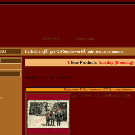
Onlineshop
Impressum
503
FallschirmjÃ¤ger GD SonderverbÃ¤nde
(368) Artikel gefunden
0
1
New Products
Tuesday
(Dienstag)
c
Artikel 1 bis 10 von 368
Kategorie:
FallschirmjÃ¤ger GD SonderverbÃ¤nde
SS Treffen in Schmalkalden 1936
7)