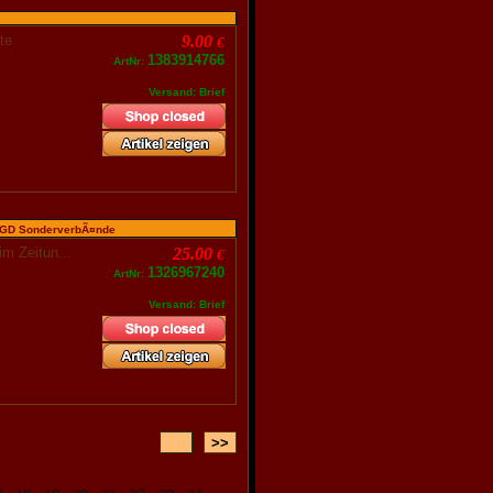
arte
9.00
€
1383914766
ArtNr:
Versand: Brief
 GD SonderverbÃ¤nde
im Zeitun...
25.00
€
1326967240
ArtNr:
Versand: Brief