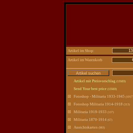
Artikel im Shop:
13
Artikel im Warenkorb
Artikel mit Preisvorschlag
(13503)
Send Your best price
(13503)
Fotoshop - Militaria 1933-1945
(1017
Fotoshop Militaria 1914-1918
(313)
Militaria 1919-1933
(137)
Militaria 1870-1914
(67)
Ansichtskarten
(983)