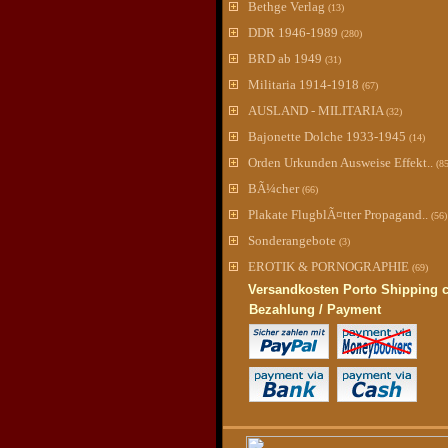
Bethge Verlag
(13)
DDR 1946-1989
(280)
BRD ab 1949
(31)
Militaria 1914-1918
(67)
AUSLAND - MILITARIA
(32)
Bajonette Dolche 1933-1945
(14)
Orden Urkunden Ausweise Effekt..
(8
BÃ¼cher
(66)
Plakate FlugblÃ¤tter Propagand..
(56)
Sonderangebote
(3)
EROTIK & PORNOGRAPHIE
(69)
Versandkosten Porto Shipping 
Bezahlung / Payment