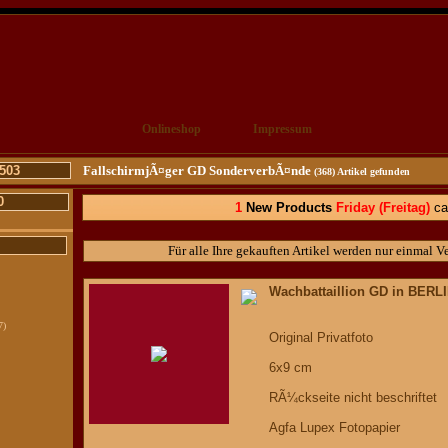
Onlineshop
Impressum
503
FallschirmjÃ¤ger GD SonderverbÃ¤nde
(368) Artikel gefunden
0
1
New Products
Friday
(Freitag)
ca
Für alle Ihre gekauften Artikel werden nur einmal V
Wachbattaillion GD in BERL
7)
Original Privatfoto
6x9 cm
RÃ¼ckseite nicht beschriftet
Agfa Lupex Fotopapier