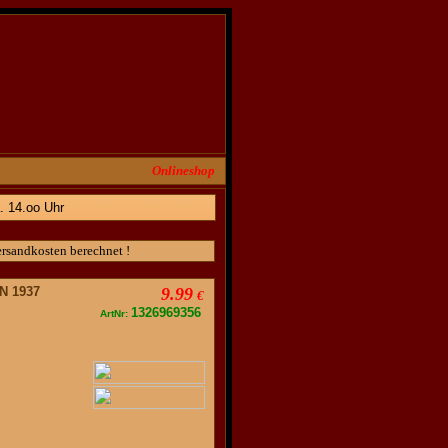
Onlineshop
. 14.oo Uhr
ersandkosten berechnet !
IN 1937
9.99
€
1326969356
ArtNr: