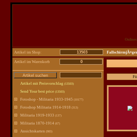
Online
Artikel im Shop:
13503
FallschirmjÃ¤ge
Artikel im Warenkorb
0
Fü
Artikel mit Preisvorschlag
(13503)
Send Your best price
(13503)
Fotoshop - Militaria 1933-1945
(10177)
Fotoshop Militaria 1914-1918
(313)
Militaria 1919-1933
(137)
Militaria 1870-1914
(67)
Ansichtskarten
(983)