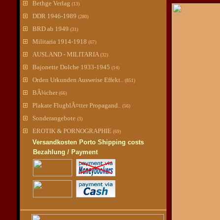
Bethge Verlag
(13)
DDR 1946-1989
(280)
BRD ab 1949
(31)
Militaria 1914-1918
(67)
AUSLAND - MILITARIA
(32)
Bajonette Dolche 1933-1945
(14)
Orden Urkunden Ausweise Effekt..
(851)
BÃ¼cher
(66)
Plakate FlugblÃ¤tter Propagand..
(56)
Sonderangebote
(3)
EROTIK & PORNOGRAPHIE
(69)
Versandkosten Porto Shipping costs
Bezahlung / Payment