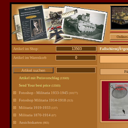
Online
Artikel im Shop:
13503
FallschirmjÃ¤ge
Artikel im Warenkorb
0
Fü
Artikel mit Preisvorschlag
(13503)
Send Your best price
Zoom (S
(13503)
möglich)
Fotoshop - Militaria 1933-1945
(10177)
Fotoshop Militaria 1914-1918
(313)
Militaria 1919-1933
(137)
Militaria 1870-1914
(67)
Ansichtskarten
(983)