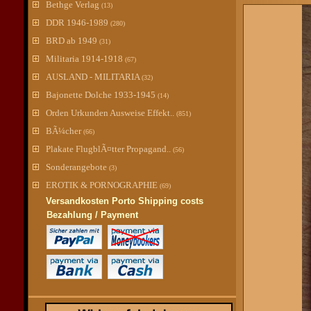
Bethge Verlag
(13)
DDR 1946-1989
(280)
BRD ab 1949
(31)
Militaria 1914-1918
(67)
AUSLAND - MILITARIA
(32)
Bajonette Dolche 1933-1945
(14)
Orden Urkunden Ausweise Effekt..
(851)
BÃ¼cher
(66)
Plakate FlugblÃ¤tter Propagand..
(56)
Sonderangebote
(3)
EROTIK & PORNOGRAPHIE
(69)
Versandkosten Porto Shipping costs
Bezahlung / Payment