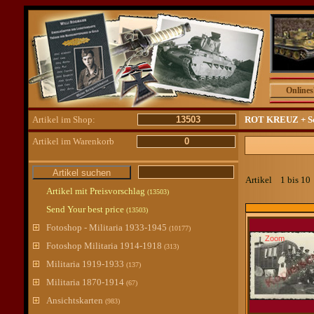
Online
Artikel im Shop:
13503
ROT KREUZ + Sc
Artikel im Warenkorb
0
Artikel 1 bis 1
Artikel mit Preisvorschlag
(13503)
Send Your best price
(13503)
Fotoshop - Militaria 1933-1945
(10177)
Zoom
Fotoshop Militaria 1914-1918
(313)
Militaria 1919-1933
(137)
Militaria 1870-1914
(67)
Ansichtskarten
(983)