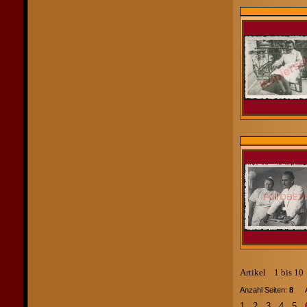
Artikel 1 bis 1
Anzahl Seiten:
8
Art
1
2
3
4
5