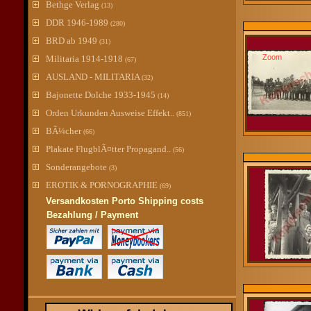
Bethge Verlag
(13)
DDR 1946-1989
(280)
BRD ab 1949
(31)
Zoom
Militaria 1914-1918
(67)
AUSLAND - MILITARIA
(32)
Bajonette Dolche 1933-1945
(14)
Orden Urkunden Ausweise Effekt..
(851)
BÃ¼cher
(66)
Plakate FlugblÃ¤tter Propagand..
(56)
Sonderangebote
(3)
EROTIK & PORNOGRAPHIE
(69)
Versandkosten Porto Shipping costs
Bezahlung / Payment