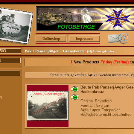
Onlineshop
Impressum
503
Pak + PanzerjÃ¤ger + Granatwerfer
(44) Artikel gefunden
0
1
New Products
Friday
(Freitag)
ca
Für alle Ihre gekauften Artikel werden nur einmal V
Beute Pak PanzerjÃ¤ger Ges
Hackenkreuz
Zoom (Super möglich)
7)
Original Privatfoto
Format : 9x6 cm
Agfa Lupex Fotopapier
RÃ¼ckseite nicht beschriftet