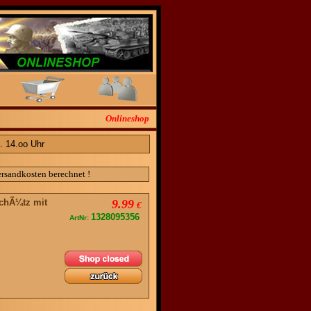
Onlineshop
. 14.oo Uhr
ersandkosten berechnet !
chÃ¼tz mit
9.99
€
1328095356
ArtNr: