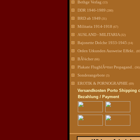
Bethge Verlag
(13)
DDR 1946-1989
(280)
BRD ab 1949
(31)
Militaria 1914-1918
(67)
AUSLAND - MILITARIA
(32)
Bajonette Dolche 1933-1945
(14)
Orden Urkunden Ausweise Effekt..
(8
BÃ¼cher
(66)
Plakate FlugblÃ¤tter Propagand..
(56)
Sonderangebote
(3)
EROTIK & PORNOGRAPHIE
(69)
Versandkosten Porto Shipping 
Bezahlung / Payment