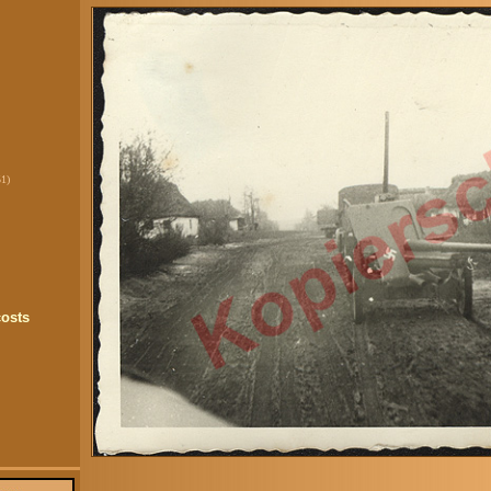
51)
costs