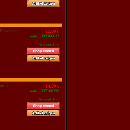
Feldgesch...
12.00
€
1399366617
ArtNr:
Versand: Brief
ute in ...
14.99
€
1337160390
ArtNr:
Versand: Brief