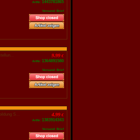
1443781865
ArtNr:
Versand: Brief
tellun...
9.99
€
1364891580
ArtNr:
Versand: Brief
ildung S...
4.99
€
1383914343
ArtNr:
Versand: Brief