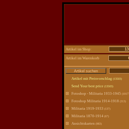
Artikel im Shop:
13
Artikel im Warenkorb
Artikel mit Preisvorschlag
(13503)
Send Your best price
(13503)
Fotoshop - Militaria 1933-1945
(1017
Fotoshop Militaria 1914-1918
(313)
Militaria 1919-1933
(137)
Militaria 1870-1914
(67)
Ansichtskarten
(983)