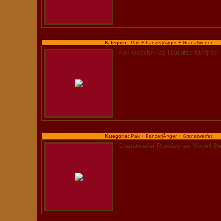
Kategorie:
Pak + PanzerjÃ¤ger + Granatwerfer
Pak GeschÃ¼tz Haubitze MÃ¶rser 
Kategorie:
Pak + PanzerjÃ¤ger + Granatwerfer
Granatwerfer Russisches Modell Be