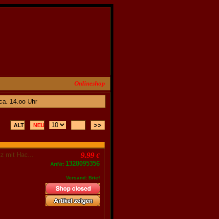
Onlineshop
a. 14.oo Uhr
z mit Hac...
9.99
€
1328095356
ArtNr:
Versand: Brief