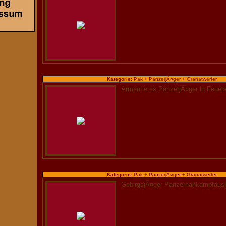
Kategorie:
Pak + PanzerjÃ¤ger + Granatwerfer
Armentieres PanzerjÃ¤ger in Feuers
Kategorie:
Pak + PanzerjÃ¤ger + Granatwerfer
GebirgsjÃ¤ger Panzernahkampfausb