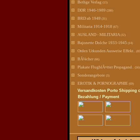
Bethge Verlag
(13)
DDR 1946-1989
(280)
BRD ab 1949
(31)
Militaria 1914-1918
(67)
AUSLAND - MILITARIA
(32)
Bajonette Dolche 1933-1945
(14)
Orden Urkunden Ausweise Effekt..
(8
BÃ¼cher
(66)
Plakate FlugblÃ¤tter Propagand..
(56)
Sonderangebote
(3)
EROTIK & PORNOGRAPHIE
(69)
Versandkosten Porto Shipping 
Bezahlung / Payment