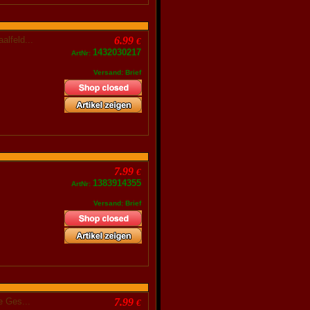
aalfeld...
6.99
€
1432030217
ArtNr:
Versand: Brief
7.99
€
1383914355
ArtNr:
Versand: Brief
ie Ges...
7.99
€