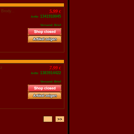
i Brody...
5.99
€
1341910045
ArtNr:
Versand: Brief
¼tz
7.99
€
1383914422
ArtNr:
Versand: Brief