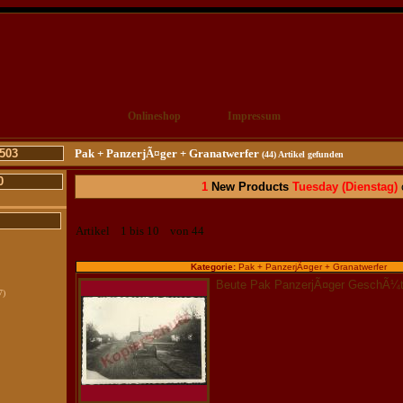
Onlineshop
Impressum
503
Pak + PanzerjÃ¤ger + Granatwerfer
(44) Artikel gefunden
0
1
New Products
Tuesday
(Dienstag)
c
Artikel 1 bis 10 von 44
Kategorie:
Pak + PanzerjÃ¤ger + Granatwerfer
Beute Pak PanzerjÃ¤ger GeschÃ¼t
7)