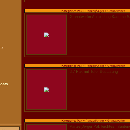
Kategorie:
Pak + PanzerjÃ¤ger + Granatwerfer
Granatwerfer Ausbildung Kaserne S
51)
Kategorie:
Pak + PanzerjÃ¤ger + Granatwerfer
3,7 Pak mit Toter Besatzung
costs
Kategorie:
Pak + PanzerjÃ¤ger + Granatwerfer
PanzerjÃ¤ger Pak leichtes Infanter