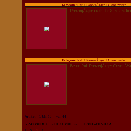
Kategorie:
Pak + PanzerjÃ¤ger + Granatwerfer
PanzerjÃ¤ger nach der Schlacht be
Kategorie:
Pak + PanzerjÃ¤ger + Granatwerfer
Beute Pak PanzerjÃ¤ger GeschÃ
Artikel 1 bis 10 von 44
Anzahl Seiten:
4
Artikel je Seite:
10
gezeigt wird Seite:
3
1
2
3
4