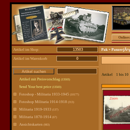
Online
Artikel im Shop:
13503
Pak + PanzerjÃ¤
Artikel im Warenkorb
0
Artikel 1 bis 1
Artikel mit Preisvorschlag
(13503)
Send Your best price
(13503)
Fotoshop - Militaria 1933-1945
(10177)
Zoom
Fotoshop Militaria 1914-1918
(313)
Militaria 1919-1933
(137)
Militaria 1870-1914
(67)
Ansichtskarten
(983)