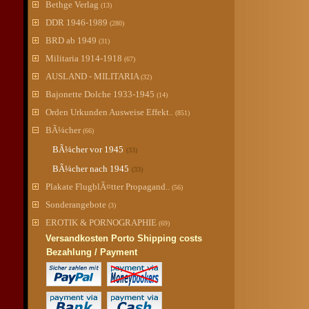
Bethge Verlag
(13)
DDR 1946-1989
(280)
BRD ab 1949
(31)
Militaria 1914-1918
(67)
AUSLAND - MILITARIA
(32)
Bajonette Dolche 1933-1945
(14)
Orden Urkunden Ausweise Effekt..
(851)
BÃ¼cher
(66)
BÃ¼cher vor 1945
(33)
BÃ¼cher nach 1945
(33)
Plakate FlugblÃ¤tter Propagand..
(56)
Sonderangebote
(3)
EROTIK & PORNOGRAPHIE
(69)
Versandkosten Porto Shipping costs
Bezahlung / Payment