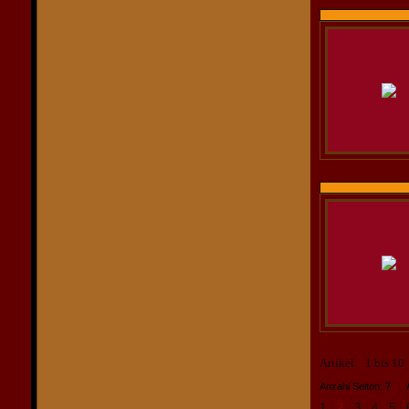
Artikel 1 bis 1
Anzahl Seiten:
7
Art
1
2
3
4
5