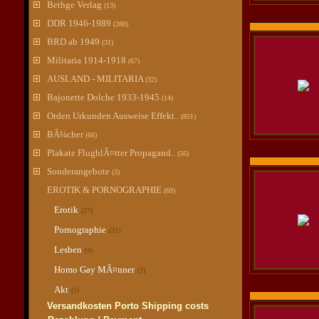
Bethge Verlag
(13)
DDR 1946-1989
(280)
BRD ab 1949
(31)
Militaria 1914-1918
(67)
AUSLAND - MILITARIA
(32)
Bajonette Dolche 1933-1945
(14)
Orden Urkunden Ausweise Effekt..
(851)
BÃ¼cher
(66)
Plakate FlugblÃ¤tter Propagand..
(56)
Sonderangebote
(3)
EROTIK & PORNOGRAPHIE
(69)
Erotik
(27)
Pornographie
(31)
Lesben
(4)
Homo Gay MÃ¤nner
(2)
Akt
(5)
Versandkosten Porto Shipping costs