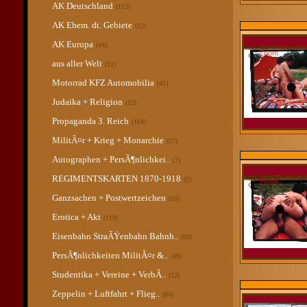
AK Deutschland
(112)
AK Ehem. dt. Gebiete
(12)
AK Europa
(44)
Zoom
aus aller Welt
(11)
Motorrad KFZ Automobilia
(41)
Judaika + Religion
(12)
Propaganda 3. Reich
(164)
MilitÃ¤r + Krieg + Monarchie
(57)
Autographen + PersÃ¶nlichkei..
(7)
REGIMENTSKARTEN 1870-1918
(2)
Zoom
Ganzsachen + Postwertzeichen
(10)
Erotica + Akt
(119)
Eisenbahn StraÃŸenbahn Bahnh..
(60)
PersÃ¶nlichkeiten MilitÃ¤r &..
(49)
Studentika + Vereine + VerbÃ..
(12)
Zeppelin + Luftfahrt + Flieg..
(84)