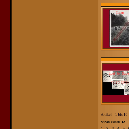
Zoom
Login for Sup
Artikel 1 bis 1
Anzahl Seiten:
12
Ar
1
2
3
4
5