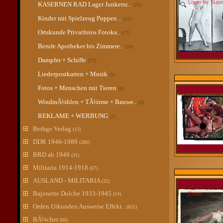
Login for Sup
KASERNEN RAD Lager Junkersc..
(21)
Kinder mit Spielzeug Puppen ..
(12)
Ortskunde Privatfotos Fotoka..
(77)
Berufe Apotheker bis Zimmere..
(24)
Dampfer + Schiffe
(37)
Liederpostkarten + Musik
(5)
Fotos + Menschen mit Tieren
(8)
Zoom
WindmÃ¼hlen + TÃ¼rme + Bauwe..
(2)
REKLAME + WERBUNG
(1)
Bethge Verlag
(13)
DDR 1946-1989
(280)
BRD ab 1949
(31)
Militaria 1914-1918
(67)
AUSLAND - MILITARIA
(32)
Bajonette Dolche 1933-1945
Zoom
(14)
Orden Urkunden Ausweise Effekt..
(851)
BÃ¼cher
(66)