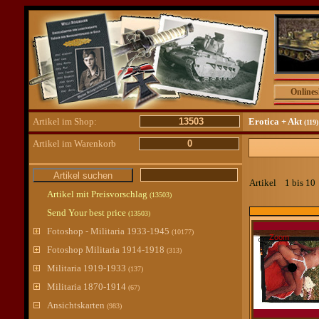
Online
Artikel im Shop:
13503
Erotica + Akt
(119
Artikel im Warenkorb
0
Artikel 1 bis 1
Artikel mit Preisvorschlag
(13503)
Send Your best price
(13503)
Fotoshop - Militaria 1933-1945
(10177)
Zoom
Fotoshop Militaria 1914-1918
(313)
Militaria 1919-1933
(137)
Militaria 1870-1914
(67)
Ansichtskarten
(983)