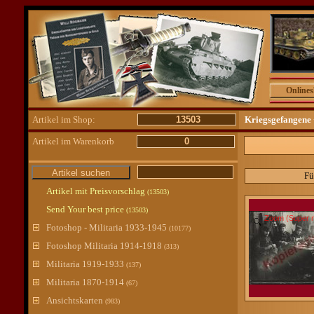
Online
Artikel im Shop:
13503
Kriegsgefangen
Artikel im Warenkorb
0
Fü
Artikel mit Preisvorschlag
(13503)
Send Your best price
(13503)
Zoom (Super m
Fotoshop - Militaria 1933-1945
(10177)
Fotoshop Militaria 1914-1918
(313)
Militaria 1919-1933
(137)
Militaria 1870-1914
(67)
Ansichtskarten
(983)