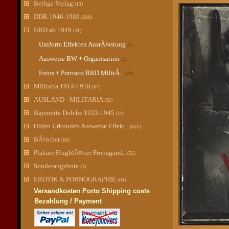
Bethge Verlag
(13)
DDR 1946-1989
(280)
BRD ab 1949
(31)
Uniform Effekten AusrÃ¼stung
(1)
Ausweise BW + Organisation
(2)
Fotos + Portraits BRD MilitÃ..
(28)
Militaria 1914-1918
(67)
AUSLAND - MILITARIA
(32)
Bajonette Dolche 1933-1945
(14)
Orden Urkunden Ausweise Effekt..
(851)
BÃ¼cher
(66)
Plakate FlugblÃ¤tter Propagand..
(56)
Sonderangebote
(3)
EROTIK & PORNOGRAPHIE
(69)
Versandkosten Porto Shipping costs
Bezahlung / Payment