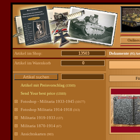
Online
Artikel im Shop:
13503
Dokumente
(95) Ar
Artikel im Warenkorb
0
Fü
Artikel mit Preisvorschlag
(13503)
Send Your best price
(13503)
Zoom (Super m
Fotoshop - Militaria 1933-1945
(10177)
Fotoshop Militaria 1914-1918
(313)
Militaria 1919-1933
(137)
Militaria 1870-1914
(67)
Ansichtskarten
(983)