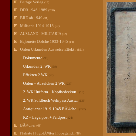
Bethge Verlag
(13)
DDR 1946-1989
(280)
BRD ab 1949
(31)
Militaria 1914-1918
(67)
AUSLAND - MILITARIA
(32)
Bajonette Dolche 1933-1945
(14)
Orden Urkunden Ausweise Effekt..
(851)
Dokumente
(95)
Urkunden 2. WK
(59)
Effekten 2.WK
(57)
Orden + Abzeichen 2.WK
(237)
2. WK Uniform + Kopfbedeckun..
(18)
2. WK Soldbuch Wehrpass Ausw..
(139)
Antiquariat 1919-1945 BÃ¼che..
(222)
KZ + Lagerpost + Feldpost
(24)
BÃ¼cher
(66)
Plakate FlugblÃ¤tter Propagand..
(56)